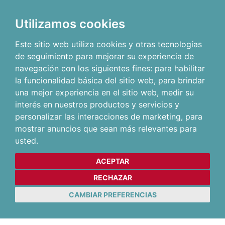
Utilizamos cookies
Este sitio web utiliza cookies y otras tecnologías
de seguimiento para mejorar su experiencia de
navegación con los siguientes fines:
para habilitar
la funcionalidad básica del sitio web
,
para brindar
una mejor experiencia en el sitio web
,
medir su
interés en nuestros productos y servicios y
personalizar las interacciones de marketing
,
para
mostrar anuncios que sean más relevantes para
usted
.
ACEPTAR
RECHAZAR
CAMBIAR PREFERENCIAS