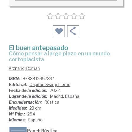
El buen antepasado
cómo pensar a largo plazo en un mundo
cortoplacista
Krznaric, Roman
ISBN:
9788412457834
Editorial:
Capitán Swing Libros
Fecha de la edición:
2022
Lugar de la edición:
Madrid. España
Encuadernación:
Rústica
Medidas:
23 cm
Nº Pág.:
294
Idiomas:
Español
Papel: Rústica