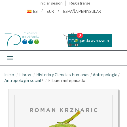
Iniciar sesión
Registrarse
ES
EUR
ESPAÑA PENINSULAR
0
Busqueda avanzada
Toggle navigation
Inicio
Libros
Historia y Ciencias Humanas
/
Antropología
/
Antropología social
/
El buen antepasado