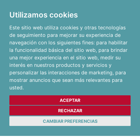
Utilizamos cookies
Este sitio web utiliza cookies y otras tecnologías
de seguimiento para mejorar su experiencia de
navegación con los siguientes fines:
para habilitar
la funcionalidad básica del sitio web
,
para brindar
una mejor experiencia en el sitio web
,
medir su
interés en nuestros productos y servicios y
personalizar las interacciones de marketing
,
para
mostrar anuncios que sean más relevantes para
usted
.
ACEPTAR
RECHAZAR
CAMBIAR PREFERENCIAS