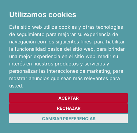
Utilizamos cookies
Este sitio web utiliza cookies y otras tecnologías
de seguimiento para mejorar su experiencia de
navegación con los siguientes fines:
para habilitar
la funcionalidad básica del sitio web
,
para brindar
una mejor experiencia en el sitio web
,
medir su
interés en nuestros productos y servicios y
personalizar las interacciones de marketing
,
para
mostrar anuncios que sean más relevantes para
usted
.
ACEPTAR
RECHAZAR
CAMBIAR PREFERENCIAS