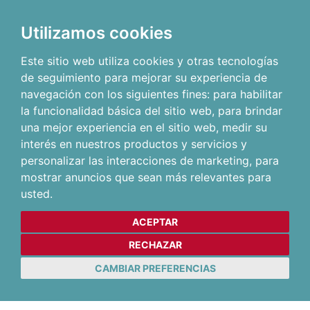
Utilizamos cookies
Este sitio web utiliza cookies y otras tecnologías
de seguimiento para mejorar su experiencia de
navegación con los siguientes fines:
para habilitar
la funcionalidad básica del sitio web
,
para brindar
una mejor experiencia en el sitio web
,
medir su
interés en nuestros productos y servicios y
personalizar las interacciones de marketing
,
para
mostrar anuncios que sean más relevantes para
usted
.
ACEPTAR
RECHAZAR
CAMBIAR PREFERENCIAS