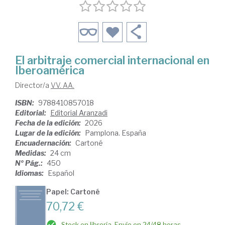
El arbitraje comercial internacional en
Iberoamérica
Director/a
VV. AA.
ISBN:
9788410857018
Editorial:
Editorial Aranzadi
Fecha de la edición:
2026
Lugar de la edición:
Pamplona. España
Encuadernación:
Cartoné
Medidas:
24 cm
Nº Pág.:
450
Idiomas:
Español
Papel: Cartoné
70,72 €
Stock en librería. Envío en 24/48 horas