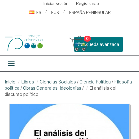
Iniciar sesión
Registrarse
ES
EUR
ESPAÑA PENINSULAR
0
Busqueda avanzada
Toggle navigation
Inicio
Libros
Ciencias Sociales
/
Ciencia Política
/
Filosofía
política
/
Obras Generales. Ideologías
/
El análisis del
discurso político