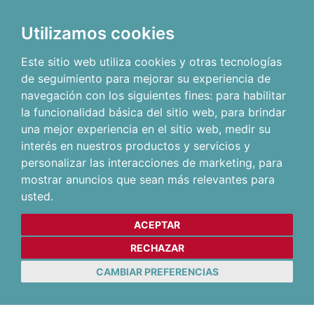
Utilizamos cookies
Este sitio web utiliza cookies y otras tecnologías
de seguimiento para mejorar su experiencia de
navegación con los siguientes fines:
para habilitar
la funcionalidad básica del sitio web
,
para brindar
una mejor experiencia en el sitio web
,
medir su
interés en nuestros productos y servicios y
personalizar las interacciones de marketing
,
para
mostrar anuncios que sean más relevantes para
usted
.
ACEPTAR
RECHAZAR
CAMBIAR PREFERENCIAS