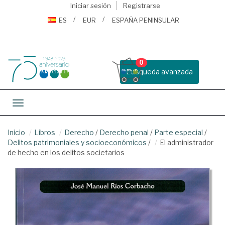
Iniciar sesión
Registrarse
ES
EUR
ESPAÑA PENINSULAR
0
Busqueda avanzada
Toggle navigation
Inicio
Libros
Derecho
/
Derecho penal
/
Parte especial
/
Delitos patrimoniales y socioeconómicos
/
El administrador
de hecho en los delitos societarios