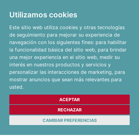
Utilizamos cookies
Este sitio web utiliza cookies y otras tecnologías
de seguimiento para mejorar su experiencia de
navegación con los siguientes fines:
para habilitar
la funcionalidad básica del sitio web
,
para brindar
una mejor experiencia en el sitio web
,
medir su
interés en nuestros productos y servicios y
personalizar las interacciones de marketing
,
para
mostrar anuncios que sean más relevantes para
usted
.
ACEPTAR
RECHAZAR
CAMBIAR PREFERENCIAS