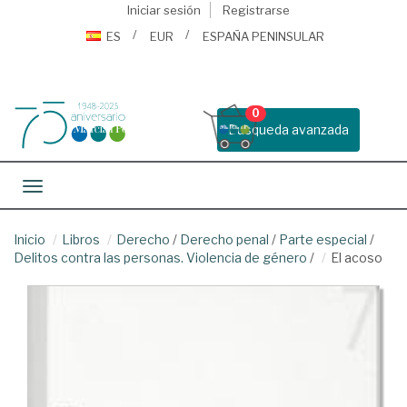
Iniciar sesión
Registrarse
ES
EUR
ESPAÑA PENINSULAR
0
Busqueda avanzada
Toggle navigation
Inicio
Libros
Derecho
/
Derecho penal
/
Parte especial
/
Delitos contra las personas. Violencia de género
/
El acoso