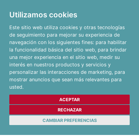
Utilizamos cookies
Este sitio web utiliza cookies y otras tecnologías
de seguimiento para mejorar su experiencia de
navegación con los siguientes fines:
para habilitar
la funcionalidad básica del sitio web
,
para brindar
una mejor experiencia en el sitio web
,
medir su
interés en nuestros productos y servicios y
personalizar las interacciones de marketing
,
para
mostrar anuncios que sean más relevantes para
usted
.
ACEPTAR
RECHAZAR
CAMBIAR PREFERENCIAS