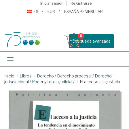
Iniciar sesión
Registrarse
ES
EUR
ESPAÑA PENINSULAR
0
Busqueda avanzada
Toggle navigation
Inicio
Libros
Derecho
/
Derecho procesal
/
Derecho
jurisdiccional
/
Poder y tutela judicial
/
El acceso a la justicia