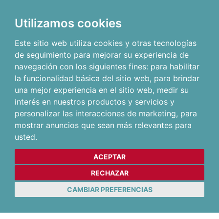
Utilizamos cookies
Este sitio web utiliza cookies y otras tecnologías
de seguimiento para mejorar su experiencia de
navegación con los siguientes fines:
para habilitar
la funcionalidad básica del sitio web
,
para brindar
una mejor experiencia en el sitio web
,
medir su
interés en nuestros productos y servicios y
personalizar las interacciones de marketing
,
para
mostrar anuncios que sean más relevantes para
usted
.
ACEPTAR
RECHAZAR
CAMBIAR PREFERENCIAS