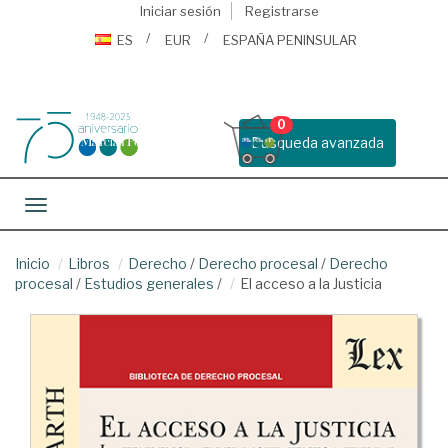
Iniciar sesión
Registrarse
ES
EUR
ESPAÑA PENINSULAR
0
Busqueda avanzada
Toggle navigation
Inicio
Libros
Derecho
/
Derecho procesal
/
Derecho
procesal
/
Estudios generales
/
El acceso a la Justicia