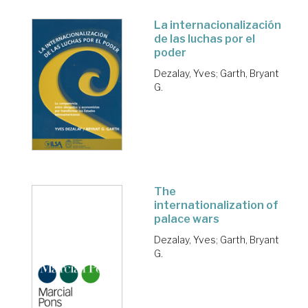
La internacionalización
de las luchas por el
poder
Dezalay, Yves
;
Garth, Bryant
G.
The
internationalization of
palace wars
Dezalay, Yves
;
Garth, Bryant
G.