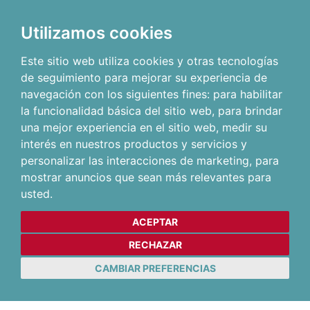
Utilizamos cookies
Este sitio web utiliza cookies y otras tecnologías
de seguimiento para mejorar su experiencia de
navegación con los siguientes fines:
para habilitar
la funcionalidad básica del sitio web
,
para brindar
una mejor experiencia en el sitio web
,
medir su
interés en nuestros productos y servicios y
personalizar las interacciones de marketing
,
para
mostrar anuncios que sean más relevantes para
usted
.
ACEPTAR
RECHAZAR
CAMBIAR PREFERENCIAS