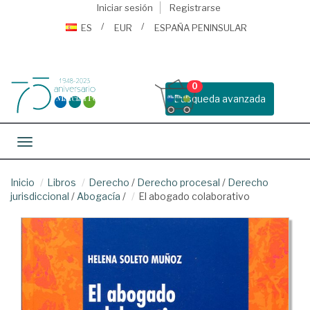
Iniciar sesión
Registrarse
ES
EUR
ESPAÑA PENINSULAR
0
Busqueda avanzada
Toggle navigation
Inicio
Libros
Derecho
/
Derecho procesal
/
Derecho
jurisdiccional
/
Abogacía
/
El abogado colaborativo