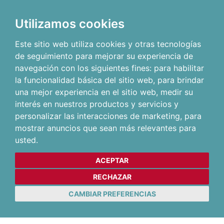
Utilizamos cookies
Este sitio web utiliza cookies y otras tecnologías
de seguimiento para mejorar su experiencia de
navegación con los siguientes fines:
para habilitar
la funcionalidad básica del sitio web
,
para brindar
una mejor experiencia en el sitio web
,
medir su
interés en nuestros productos y servicios y
personalizar las interacciones de marketing
,
para
mostrar anuncios que sean más relevantes para
usted
.
ACEPTAR
RECHAZAR
CAMBIAR PREFERENCIAS