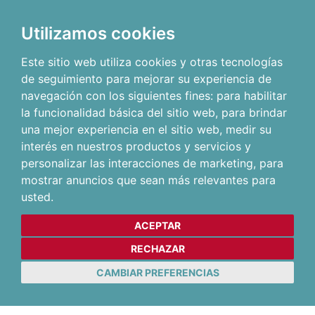
Utilizamos cookies
Este sitio web utiliza cookies y otras tecnologías
de seguimiento para mejorar su experiencia de
navegación con los siguientes fines:
para habilitar
la funcionalidad básica del sitio web
,
para brindar
una mejor experiencia en el sitio web
,
medir su
interés en nuestros productos y servicios y
personalizar las interacciones de marketing
,
para
mostrar anuncios que sean más relevantes para
usted
.
ACEPTAR
RECHAZAR
CAMBIAR PREFERENCIAS