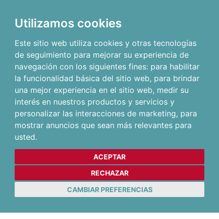
Utilizamos cookies
Este sitio web utiliza cookies y otras tecnologías
de seguimiento para mejorar su experiencia de
navegación con los siguientes fines:
para habilitar
la funcionalidad básica del sitio web
,
para brindar
una mejor experiencia en el sitio web
,
medir su
interés en nuestros productos y servicios y
personalizar las interacciones de marketing
,
para
mostrar anuncios que sean más relevantes para
usted
.
ACEPTAR
RECHAZAR
CAMBIAR PREFERENCIAS