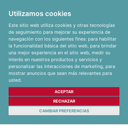
Utilizamos cookies
Este sitio web utiliza cookies y otras tecnologías
de seguimiento para mejorar su experiencia de
navegación con los siguientes fines:
para habilitar
la funcionalidad básica del sitio web
,
para brindar
una mejor experiencia en el sitio web
,
medir su
interés en nuestros productos y servicios y
personalizar las interacciones de marketing
,
para
mostrar anuncios que sean más relevantes para
usted
.
ACEPTAR
RECHAZAR
CAMBIAR PREFERENCIAS