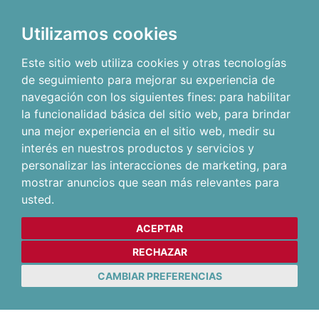
Utilizamos cookies
Este sitio web utiliza cookies y otras tecnologías
de seguimiento para mejorar su experiencia de
navegación con los siguientes fines:
para habilitar
la funcionalidad básica del sitio web
,
para brindar
una mejor experiencia en el sitio web
,
medir su
interés en nuestros productos y servicios y
personalizar las interacciones de marketing
,
para
mostrar anuncios que sean más relevantes para
usted
.
ACEPTAR
RECHAZAR
CAMBIAR PREFERENCIAS