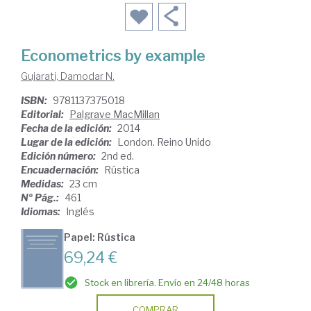
Econometrics by example
Gujarati, Damodar N.
ISBN:
9781137375018
Editorial:
Palgrave MacMillan
Fecha de la edición:
2014
Lugar de la edición:
London. Reino Unido
Edición número:
2nd ed.
Encuadernación:
Rústica
Medidas:
23 cm
Nº Pág.:
461
Idiomas:
Inglés
Papel: Rústica
69,24 €
Stock en librería. Envío en 24/48 horas
COMPRAR