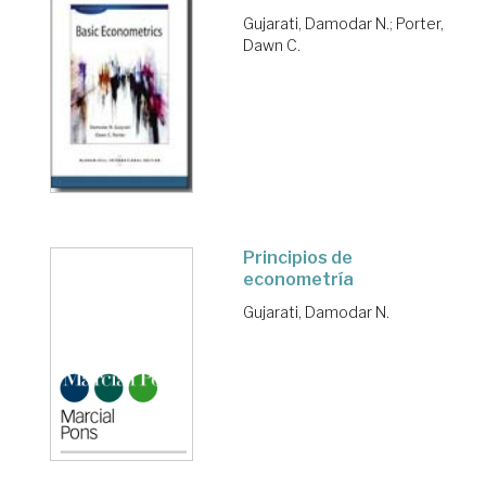
Gujarati, Damodar N.
;
Porter,
Dawn C.
Principios de
econometría
Gujarati, Damodar N.