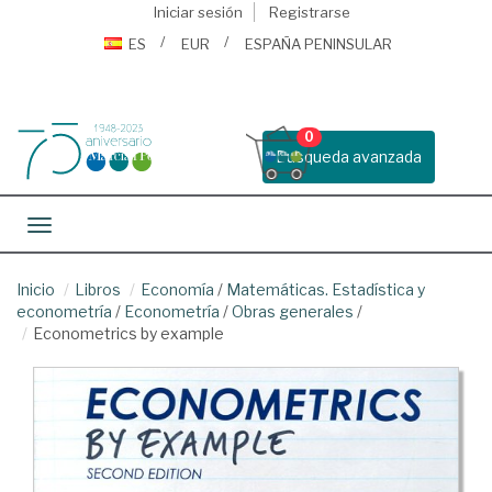
Iniciar sesión
Registrarse
ES
EUR
ESPAÑA PENINSULAR
0
Busqueda avanzada
Toggle navigation
Inicio
Libros
Economía
/
Matemáticas. Estadística y
econometría
/
Econometría
/
Obras generales
/
Econometrics by example