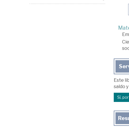
Mate
Em
Cie
soc
Ser
Este li
saldo y
Sí, po
Res