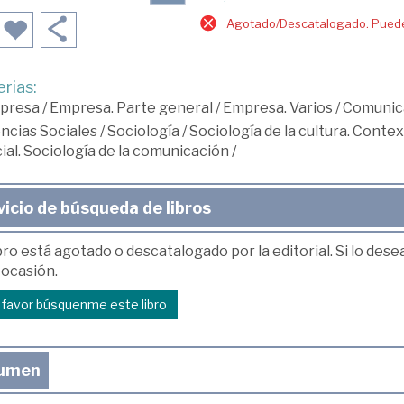
Agotado/Descatalogado. Puede 
rias:
presa
/
Empresa. Parte general
/
Empresa. Varios
/
Comunic
ncias Sociales
/
Sociología
/
Sociología de la cultura. Context
ial. Sociología de la comunicación
/
vicio de búsqueda de libros
bro está agotado o descatalogado por la editorial. Si lo des
 ocasión.
r favor búsquenme este libro
umen