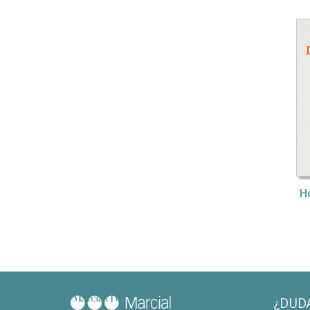
H
¿DUD