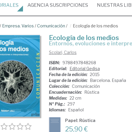
ORIALES
AGENCIA
SUSCRIPCIONES
NUESTRAS
LI
/
Empresa. Varios
/
Comunicación
/
Ecología de los medios
Ecología de los medios
entornos, evoluciones e interpr
Scolari, Carlos
ISBN:
9788497848268
Editorial:
Editorial Gedisa
Fecha de la edición:
2015
Lugar de la edición:
Barcelona. España
Colección:
Comunicación
Encuadernación:
Rústica
Medidas:
22 cm
Nº Pág.:
297
Idiomas:
Español
Papel: Rústica
25,90 €