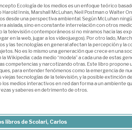
oncepto Ecología de los medios es un enfoque teórico basad
 Harold Innis, Marshall McLuhan, Neil Postman o Walter Ong
os desde una perspectiva ambiental. Según McLuhan ningún
ra aislada, sino en constante interrelación con otros medi
 o la televisión contemporáneos si no miramos hacia las ex
gar en la web, jugar a los videojuegos). Por otro lado, Mar
s y las tecnologías en general afectan la percepción y la 
ujetos. No es lo mismo una generación que crece en una soci
n la Wikipedia: cada medio “modela” a cada una de estas gen
tas competencias y narcotizando otras. Este libro propone 
ques, para entender fenómenos como la emergencia de nuevo
s viejas tecnologías de la televisión, y la posible extinción de
los medios interactivos en red dan forma a un ambiente que
rezas y saberes en detrimento de otros.
s libros de Scolari, Carlos