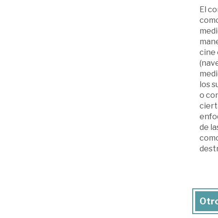
El c
como
medi
mane
cine
(nave
medio
los s
o co
cier
enfo
de la
como 
dest
Otro