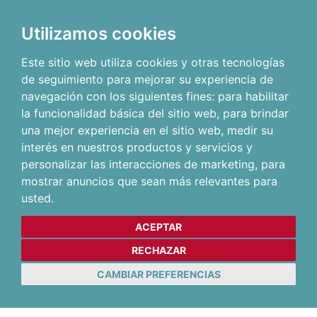
Utilizamos cookies
Este sitio web utiliza cookies y otras tecnologías
de seguimiento para mejorar su experiencia de
navegación con los siguientes fines:
para habilitar
la funcionalidad básica del sitio web
,
para brindar
una mejor experiencia en el sitio web
,
medir su
interés en nuestros productos y servicios y
personalizar las interacciones de marketing
,
para
mostrar anuncios que sean más relevantes para
usted
.
ACEPTAR
RECHAZAR
CAMBIAR PREFERENCIAS