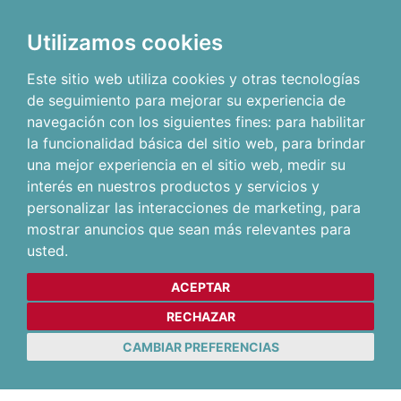
Utilizamos cookies
Este sitio web utiliza cookies y otras tecnologías
de seguimiento para mejorar su experiencia de
navegación con los siguientes fines:
para habilitar
la funcionalidad básica del sitio web
,
para brindar
una mejor experiencia en el sitio web
,
medir su
interés en nuestros productos y servicios y
personalizar las interacciones de marketing
,
para
mostrar anuncios que sean más relevantes para
usted
.
ACEPTAR
RECHAZAR
CAMBIAR PREFERENCIAS