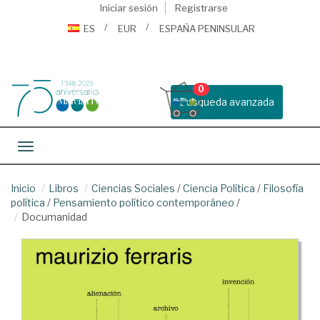
Iniciar sesión
Registrarse
ES
EUR
ESPAÑA PENINSULAR
0
Busqueda avanzada
Toggle navigation
Inicio
Libros
Ciencias Sociales
/
Ciencia Política
/
Filosofía
política
/
Pensamiento político contemporáneo
/
Documanidad