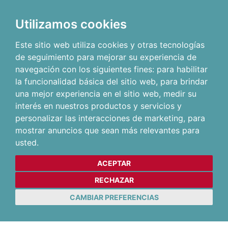
Utilizamos cookies
Este sitio web utiliza cookies y otras tecnologías
de seguimiento para mejorar su experiencia de
navegación con los siguientes fines:
para habilitar
la funcionalidad básica del sitio web
,
para brindar
una mejor experiencia en el sitio web
,
medir su
interés en nuestros productos y servicios y
personalizar las interacciones de marketing
,
para
mostrar anuncios que sean más relevantes para
usted
.
ACEPTAR
RECHAZAR
CAMBIAR PREFERENCIAS