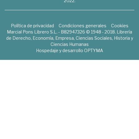
2022.
Política de privacidad
Condiciones generales
Cookies
Marcial Pons Librero S.L. - B82947326 © 1948 - 2018. Librería
de Derecho, Economía, Empresa, Ciencias Sociales, Historia y
Ciencias Humanas
Hospedaje y desarrollo
OPTYMA