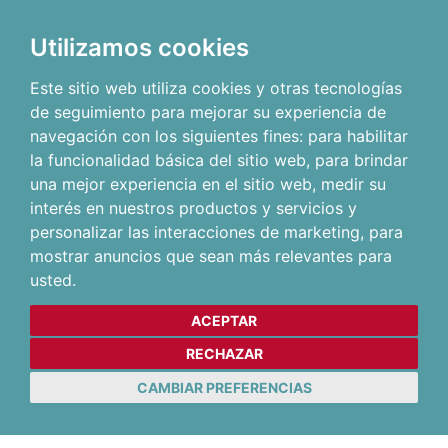
Utilizamos cookies
Este sitio web utiliza cookies y otras tecnologías
de seguimiento para mejorar su experiencia de
navegación con los siguientes fines:
para habilitar
la funcionalidad básica del sitio web
,
para brindar
una mejor experiencia en el sitio web
,
medir su
interés en nuestros productos y servicios y
personalizar las interacciones de marketing
,
para
mostrar anuncios que sean más relevantes para
usted
.
ACEPTAR
RECHAZAR
CAMBIAR PREFERENCIAS