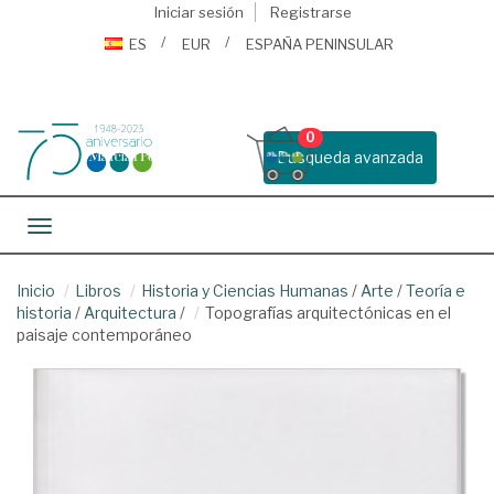
Iniciar sesión
Registrarse
ES
EUR
ESPAÑA PENINSULAR
0
Busqueda avanzada
Toggle navigation
Inicio
Libros
Historia y Ciencias Humanas
/
Arte
/
Teoría e
historia
/
Arquitectura
/
Topografías arquitectónicas en el
paisaje contemporáneo