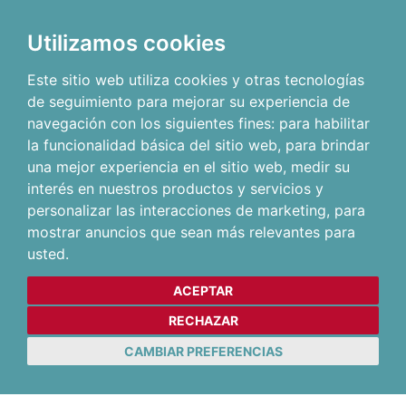
Utilizamos cookies
Este sitio web utiliza cookies y otras tecnologías
de seguimiento para mejorar su experiencia de
navegación con los siguientes fines:
para habilitar
la funcionalidad básica del sitio web
,
para brindar
una mejor experiencia en el sitio web
,
medir su
interés en nuestros productos y servicios y
personalizar las interacciones de marketing
,
para
mostrar anuncios que sean más relevantes para
usted
.
ACEPTAR
RECHAZAR
CAMBIAR PREFERENCIAS