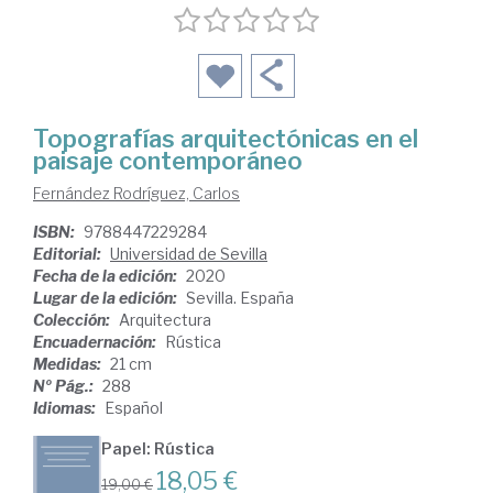
Topografías arquitectónicas en el
paisaje contemporáneo
Fernández Rodríguez, Carlos
ISBN:
9788447229284
Editorial:
Universidad de Sevilla
Fecha de la edición:
2020
Lugar de la edición:
Sevilla. España
Colección:
Arquitectura
Encuadernación:
Rústica
Medidas:
21 cm
Nº Pág.:
288
Idiomas:
Español
Papel: Rústica
18,05 €
19,00 €