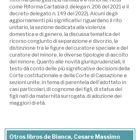
come Riforma Cartabia (l. delega n. 206 del 2021 e il
decreto delegato n. 149 del 2022). Alcuni degli
aggiornamenti più significativi riguardano il rito
unitario, la sezione dedicata alla violenza
domestica e di genere, la discussa tematica del
ricorso congiunto di separazione e divorzio, la
distinzione tra le figure del curatore speciale e del
curatore del minore, le diverse tipologie di ascolto
del minore. Quanto alle novità giurisprudenziali, il
testo dà conto delle più significative decisioni della
Corte costituzionale e della Corte di Cassazione a
sezioni unite, in tema di parentela dell'adottato in
casi particolari, di cognome dei figli, di status dei
figli nati da maternità surrogata, di adozione dei
maggiori di età.
Otros libros de Bianca, Cesare Massimo