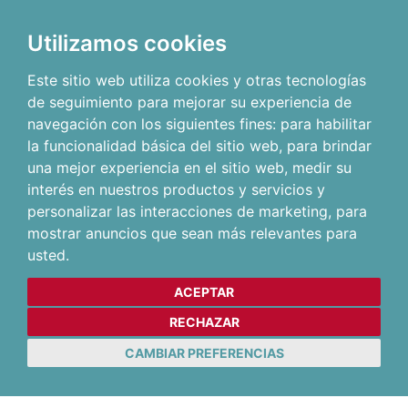
Utilizamos cookies
Este sitio web utiliza cookies y otras tecnologías
de seguimiento para mejorar su experiencia de
navegación con los siguientes fines:
para habilitar
la funcionalidad básica del sitio web
,
para brindar
una mejor experiencia en el sitio web
,
medir su
interés en nuestros productos y servicios y
personalizar las interacciones de marketing
,
para
mostrar anuncios que sean más relevantes para
usted
.
ACEPTAR
RECHAZAR
CAMBIAR PREFERENCIAS