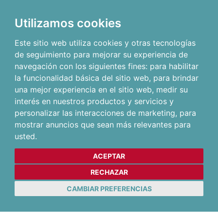
Utilizamos cookies
Este sitio web utiliza cookies y otras tecnologías
de seguimiento para mejorar su experiencia de
navegación con los siguientes fines:
para habilitar
la funcionalidad básica del sitio web
,
para brindar
una mejor experiencia en el sitio web
,
medir su
interés en nuestros productos y servicios y
personalizar las interacciones de marketing
,
para
mostrar anuncios que sean más relevantes para
usted
.
ACEPTAR
RECHAZAR
CAMBIAR PREFERENCIAS