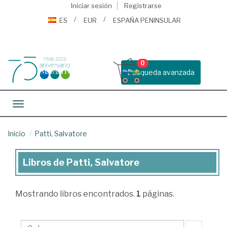
Iniciar sesión
Registrarse
ES
EUR
ESPAÑA PENINSULAR
0
Busqueda avanzada
Toggle navigation
Inicio
Patti, Salvatore
Libros de Patti, Salvatore
Libros
de
Mostrando
libros encontrados.
1
páginas.
Patti,
Salvatore