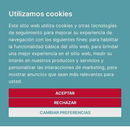
Utilizamos cookies
Este sitio web utiliza cookies y otras tecnologías
de seguimiento para mejorar su experiencia de
navegación con los siguientes fines:
para habilitar
la funcionalidad básica del sitio web
,
para brindar
una mejor experiencia en el sitio web
,
medir su
interés en nuestros productos y servicios y
personalizar las interacciones de marketing
,
para
mostrar anuncios que sean más relevantes para
usted
.
ACEPTAR
RECHAZAR
CAMBIAR PREFERENCIAS