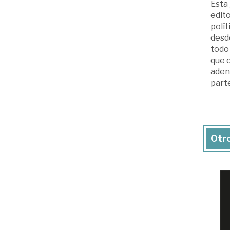
Esta 
edito
polít
desde
todo 
que o
adent
parte
Otro