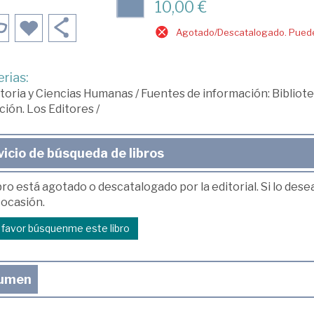
10,00 €
Agotado/Descatalogado. Puede 
rias:
toria y Ciencias Humanas
/
Fuentes de información: Biblio
ción. Los Editores
/
vicio de búsqueda de libros
bro está agotado o descatalogado por la editorial. Si lo des
 ocasión.
r favor búsquenme este libro
umen