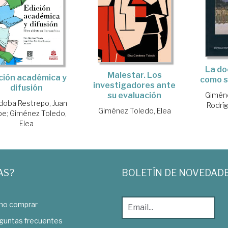
La d
Malestar. Los
ción académica y
como s
investigadores ante
difusión
Giméne
su evaluación
doba Restrepo, Juan
Rodríg
Giménez Toledo, Elea
pe
;
Giménez Toledo,
Elea
AS?
BOLETÍN DE NOVEDAD
o comprar
guntas frecuentes