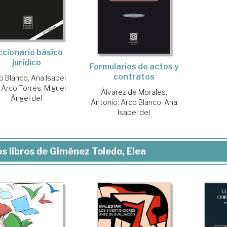
ccionario básico
jurídico
Formularios de actos y
contratos
o Blanco, Ana Isabel
;
Arco Torres, Miguel
Álvarez de Morales,
Ángel del
Antonio
;
Arco Blanco, Ana
Isabel del
s libros de Giménez Toledo, Elea