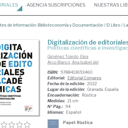
ORIALES
AGENCIA
SUSCRIPCIONES
NUESTRAS
LI
tes de información: Biblioteconomía y Documentación
/
El Libro
/
La
Digitalización de editorial
políticas científicas e investiga
Giménez Toledo, Elea
Arco Blanco, Ana Isabel del
ISBN:
9788413693460
Editorial:
Editorial Comares
Fecha de la edición:
2022
Lugar de la edición:
Granada. España
Encuadernación:
Rústica
Medidas:
21 cm
Nº Pág.:
94
Idiomas:
Español
Papel: Rústica