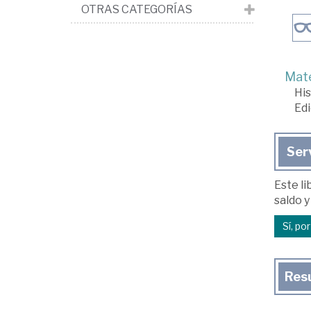
OTRAS CATEGORÍAS
Mate
His
Edi
Ser
Este li
saldo y
Sí, po
Res