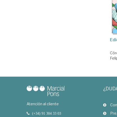
Edi
Cór
Feli
¿DUD
Atención al cliente
Com
Pre
(+34) 91 304 33 03