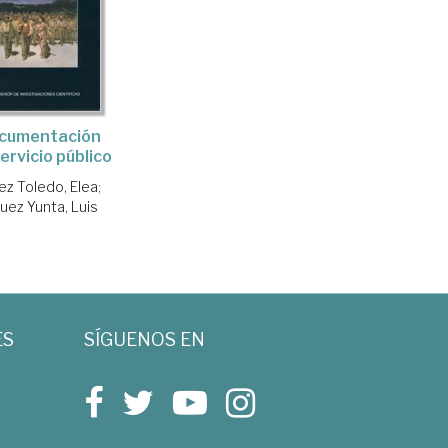
ocumentación
ervicio público
z Toledo, Elea
;
uez Yunta, Luis
ES
SÍGUENOS EN