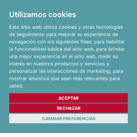
Utilizamos cookies
Este sitio web utiliza cookies y otras tecnologías
de seguimiento para mejorar su experiencia de
navegación con los siguientes fines:
para habilitar
la funcionalidad básica del sitio web
,
para brindar
una mejor experiencia en el sitio web
,
medir su
interés en nuestros productos y servicios y
personalizar las interacciones de marketing
,
para
mostrar anuncios que sean más relevantes para
usted
.
ACEPTAR
RECHAZAR
CAMBIAR PREFERENCIAS