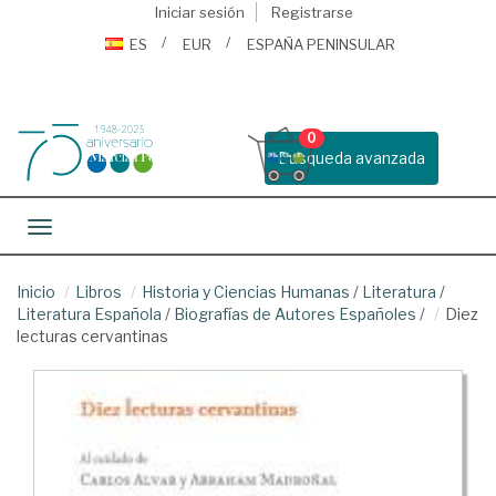
Iniciar sesión
Registrarse
ES
EUR
ESPAÑA PENINSULAR
0
Busqueda avanzada
Toggle navigation
Inicio
Libros
Historia y Ciencias Humanas
/
Literatura
/
Literatura Española
/
Biografías de Autores Españoles
/
Diez
lecturas cervantinas