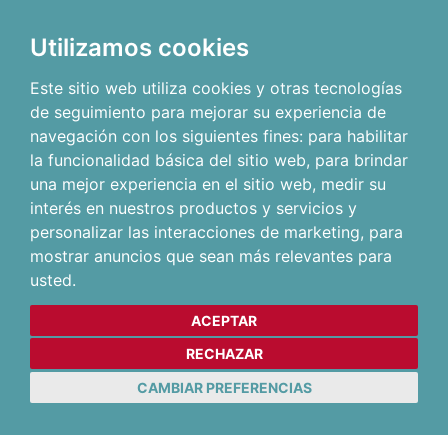
Utilizamos cookies
Este sitio web utiliza cookies y otras tecnologías
de seguimiento para mejorar su experiencia de
navegación con los siguientes fines:
para habilitar
la funcionalidad básica del sitio web
,
para brindar
una mejor experiencia en el sitio web
,
medir su
interés en nuestros productos y servicios y
personalizar las interacciones de marketing
,
para
mostrar anuncios que sean más relevantes para
usted
.
ACEPTAR
RECHAZAR
CAMBIAR PREFERENCIAS