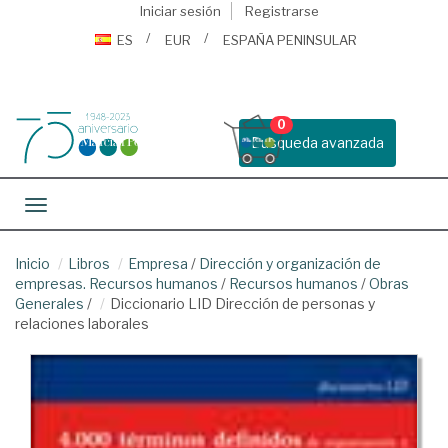
Iniciar sesión
Registrarse
ES
EUR
ESPAÑA PENINSULAR
0
Busqueda avanzada
Toggle navigation
Inicio
Libros
Empresa
/
Dirección y organización de
empresas. Recursos humanos
/
Recursos humanos
/
Obras
Generales
/
Diccionario LID Dirección de personas y
relaciones laborales