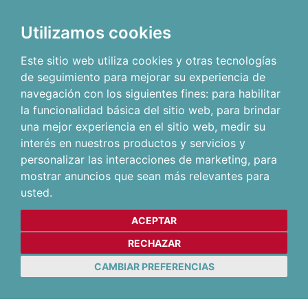
Utilizamos cookies
Este sitio web utiliza cookies y otras tecnologías
de seguimiento para mejorar su experiencia de
navegación con los siguientes fines:
para habilitar
la funcionalidad básica del sitio web
,
para brindar
una mejor experiencia en el sitio web
,
medir su
interés en nuestros productos y servicios y
personalizar las interacciones de marketing
,
para
mostrar anuncios que sean más relevantes para
usted
.
ACEPTAR
RECHAZAR
CAMBIAR PREFERENCIAS