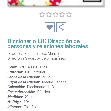
Diccionario LID Dirección de
personas y relaciones laborales
Director/a
Casado, José Manuel
Director/a
Sagardoy de Simón, Íñigo
ISBN:
9788483560723
Editorial:
LID Editorial
Fecha de la edición:
2012
Lugar de la edición:
Madrid. España
Colección:
Diccionarios LID
Encuadernación:
Rústica
Medidas:
23 cm
Nº Pág.:
404
Idiomas:
Español