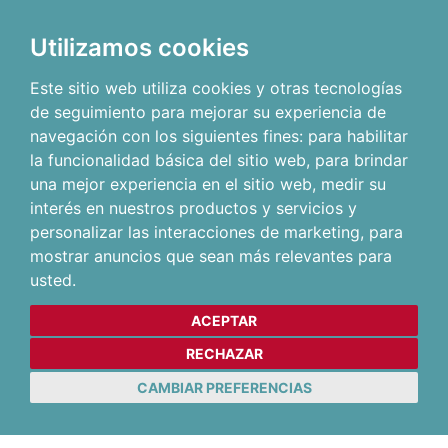
Utilizamos cookies
Este sitio web utiliza cookies y otras tecnologías
de seguimiento para mejorar su experiencia de
navegación con los siguientes fines:
para habilitar
la funcionalidad básica del sitio web
,
para brindar
una mejor experiencia en el sitio web
,
medir su
interés en nuestros productos y servicios y
personalizar las interacciones de marketing
,
para
mostrar anuncios que sean más relevantes para
usted
.
ACEPTAR
RECHAZAR
CAMBIAR PREFERENCIAS