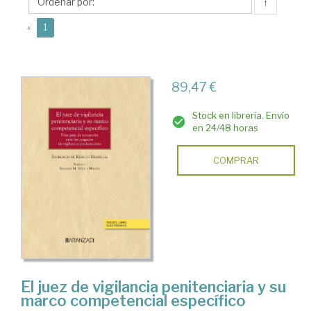
Martín,
↑
Ricardo
(current)
«
1
M.
89,47 €
Stock en librería. Envío
en 24/48 horas
COMPRAR
El juez de vigilancia penitenciaria y su
marco competencial específico