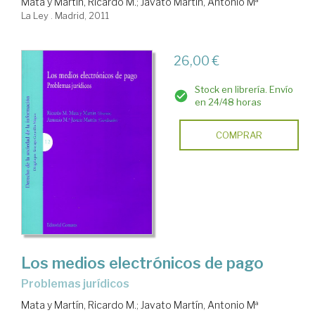
Mata y Martín, Ricardo M.
;
Javato Martín, Antonio Mª
La Ley . Madrid, 2011
26,00 €
Stock en librería. Envío
en 24/48 horas
COMPRAR
Los medios electrónicos de pago
problemas jurídicos
Mata y Martín, Ricardo M.
;
Javato Martín, Antonio Mª