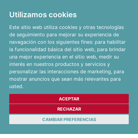
Utilizamos cookies
Este sitio web utiliza cookies y otras tecnologías
de seguimiento para mejorar su experiencia de
navegación con los siguientes fines:
para habilitar
la funcionalidad básica del sitio web
,
para brindar
una mejor experiencia en el sitio web
,
medir su
interés en nuestros productos y servicios y
personalizar las interacciones de marketing
,
para
mostrar anuncios que sean más relevantes para
usted
.
ACEPTAR
RECHAZAR
CAMBIAR PREFERENCIAS