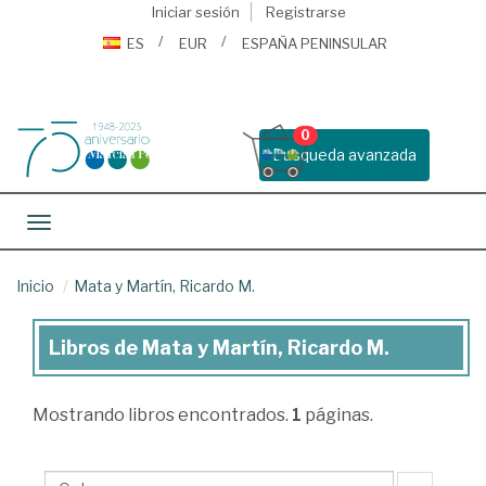
Iniciar sesión
Registrarse
ES
EUR
ESPAÑA PENINSULAR
0
Busqueda avanzada
Toggle navigation
Inicio
Mata y Martín, Ricardo M.
Libros de Mata y Martín, Ricardo M.
Libros
de
Mostrando
libros encontrados.
1
páginas.
Mata
y