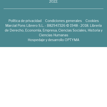
2022.
Política de privacidad
Condiciones generales
Cookies
Marcial Pons Librero S.L. - B82947326 © 1948 - 2018. Librería
de Derecho, Economía, Empresa, Ciencias Sociales, Historia y
Ciencias Humanas
Hospedaje y desarrollo
OPTYMA