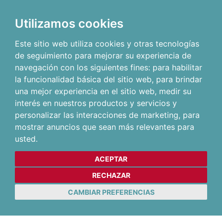
Utilizamos cookies
Este sitio web utiliza cookies y otras tecnologías
de seguimiento para mejorar su experiencia de
navegación con los siguientes fines:
para habilitar
la funcionalidad básica del sitio web
,
para brindar
una mejor experiencia en el sitio web
,
medir su
interés en nuestros productos y servicios y
personalizar las interacciones de marketing
,
para
mostrar anuncios que sean más relevantes para
usted
.
ACEPTAR
RECHAZAR
CAMBIAR PREFERENCIAS