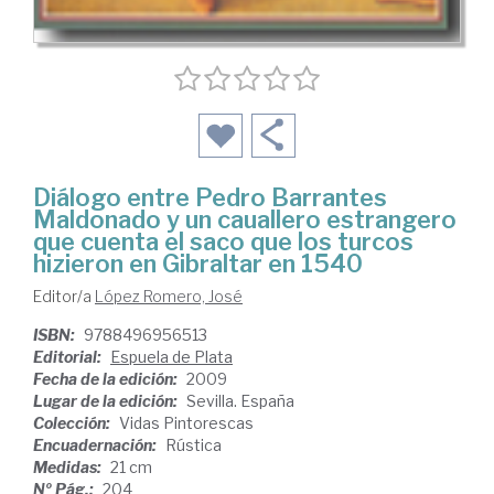
Diálogo entre Pedro Barrantes
Maldonado y un cauallero estrangero
que cuenta el saco que los turcos
hizieron en Gibraltar en 1540
Editor/a
López Romero, José
ISBN:
9788496956513
Editorial:
Espuela de Plata
Fecha de la edición:
2009
Lugar de la edición:
Sevilla. España
Colección:
Vidas Pintorescas
Encuadernación:
Rústica
Medidas:
21 cm
Nº Pág.:
204