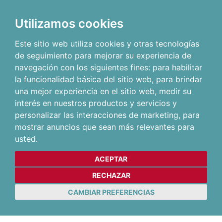
Utilizamos cookies
Este sitio web utiliza cookies y otras tecnologías
de seguimiento para mejorar su experiencia de
navegación con los siguientes fines:
para habilitar
la funcionalidad básica del sitio web
,
para brindar
una mejor experiencia en el sitio web
,
medir su
interés en nuestros productos y servicios y
personalizar las interacciones de marketing
,
para
mostrar anuncios que sean más relevantes para
usted
.
ACEPTAR
RECHAZAR
CAMBIAR PREFERENCIAS