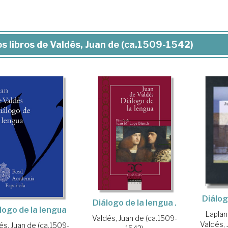
s libros de Valdés, Juan de (ca.1509-1542)
Diálog
Diálogo de la lengua .
logo de la lengua
Laplan
Valdés, Juan de (ca.1509-
Valdés, 
és, Juan de (ca.1509-