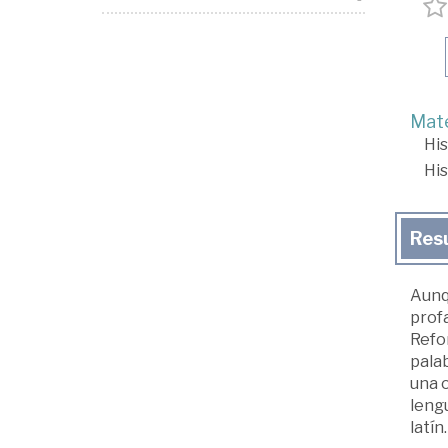
Mate
His
His
Res
Aunqu
profa
Refor
palab
una o
lengu
latín