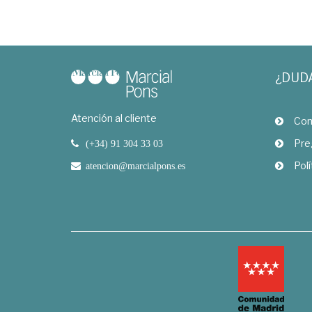
¿DUD
Atención al cliente
Com
Pre
(+34) 91 304 33 03
Polí
atencion@marcialpons.es