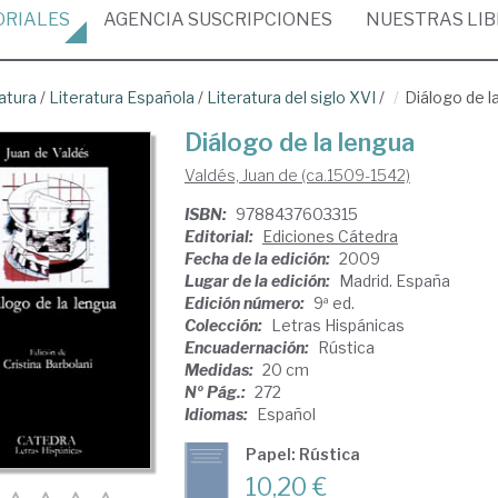
ORIALES
AGENCIA
SUSCRIPCIONES
NUESTRAS
LI
atura
/
Literatura Española
/
Literatura del siglo XVI
/
Diálogo de l
Diálogo de la lengua
Valdés, Juan de (ca.1509-1542)
ISBN:
9788437603315
Editorial:
Ediciones Cátedra
Fecha de la edición:
2009
Lugar de la edición:
Madrid. España
Edición número:
9ª ed.
Colección:
Letras Hispánicas
Encuadernación:
Rústica
Medidas:
20 cm
Nº Pág.:
272
Idiomas:
Español
Papel: Rústica
10,20 €