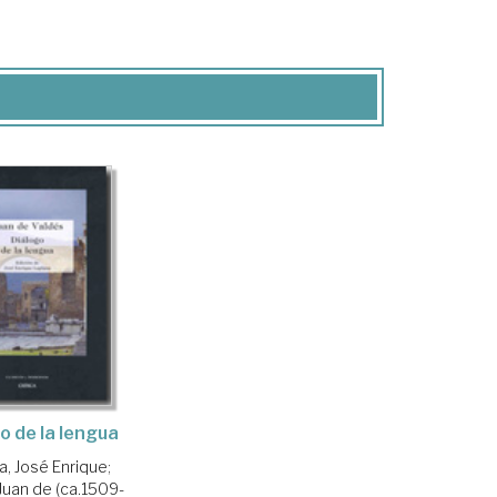
o de la lengua
a, José Enrique
;
Juan de (ca.1509-