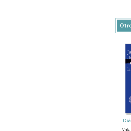
Otro
Diá
Vald