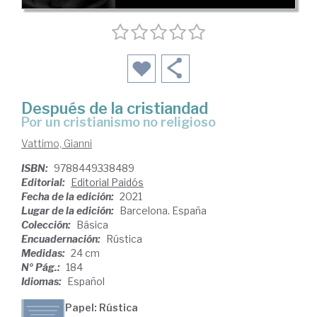
Después de la cristiandad
por un cristianismo no religioso
Vattimo, Gianni
ISBN:
9788449338489
Editorial:
Editorial Paidós
Fecha de la edición:
2021
Lugar de la edición:
Barcelona. España
Colección:
Básica
Encuadernación:
Rústica
Medidas:
24 cm
Nº Pág.:
184
Idiomas:
Español
Papel: Rústica