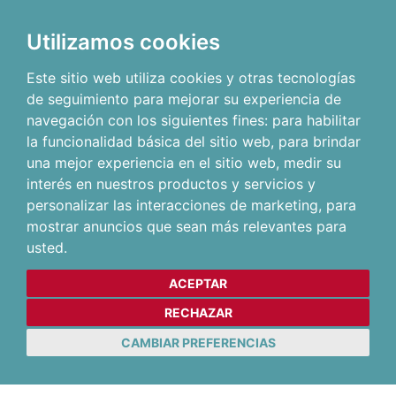
Utilizamos cookies
Este sitio web utiliza cookies y otras tecnologías
de seguimiento para mejorar su experiencia de
navegación con los siguientes fines:
para habilitar
la funcionalidad básica del sitio web
,
para brindar
una mejor experiencia en el sitio web
,
medir su
interés en nuestros productos y servicios y
personalizar las interacciones de marketing
,
para
mostrar anuncios que sean más relevantes para
usted
.
ACEPTAR
RECHAZAR
CAMBIAR PREFERENCIAS