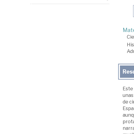
Mate
Cie
His
Adm
Res
Este 
unas
de ci
Españ
aunqu
prot
narra