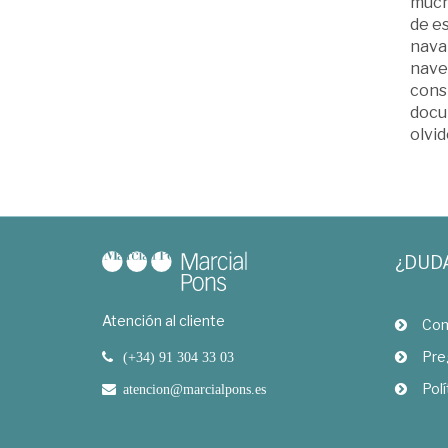
mucha
de e
naval
nave
cons
docum
olvid
¿DUD
Atención al cliente
Com
Pre
(+34) 91 304 33 03
Polí
atencion@marcialpons.es