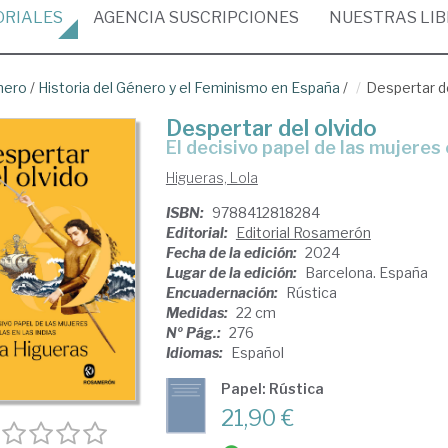
ORIALES
AGENCIA
SUSCRIPCIONES
NUESTRAS
LI
nero
/
Historia del Género y el Feminismo en España
/
Despertar de
Despertar del olvido
el decisivo papel de las mujeres
Higueras, Lola
ISBN:
9788412818284
Editorial:
Editorial Rosamerón
Fecha de la edición:
2024
Lugar de la edición:
Barcelona. España
Encuadernación:
Rústica
Medidas:
22 cm
Nº Pág.:
276
Idiomas:
Español
Papel: Rústica
21,90 €