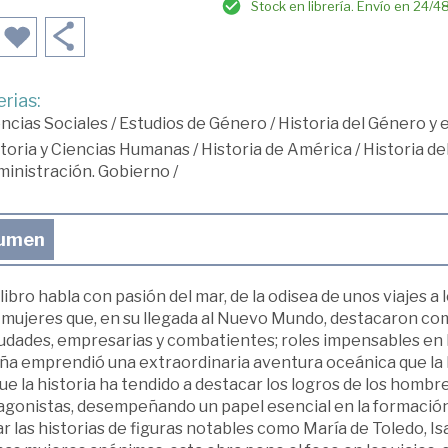
Stock en librería. Envío en 24/4
rias:
ncias Sociales
/
Estudios de Género
/
Historia del Género y
toria y Ciencias Humanas
/
Historia de América
/
Historia d
inistración. Gobierno
/
umen
libro habla con pasión del mar, de la odisea de unos viajes 
 mujeres que, en su llegada al Nuevo Mundo, destacaron c
udades, empresarias y combatientes; roles impensables en l
a emprendió una extraordinaria aventura oceánica que la lle
e la historia ha tendido a destacar los logros de los homb
agonistas, desempeñando un papel esencial en la formació
r las historias de figuras notables como María de Toledo, Is