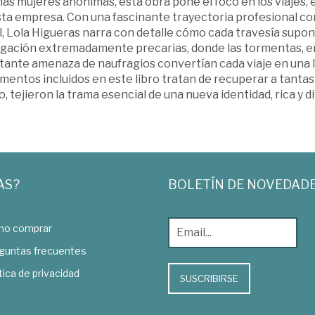
s mujeres anónimas, esta obra pone el foco en los viajes, en
sta empresa. Con una fascinante trayectoria profesional co
, Lola Higueras narra con detalle cómo cada travesía supon
gación extremadamente precarias, donde las tormentas, en
tante amenaza de naufragios convertían cada viaje en una l
entos incluidos en este libro tratan de recuperar a tantas 
o, tejieron la trama esencial de una nueva identidad, rica y d
AS?
BOLETÍN DE NOVEDAD
o comprar
guntas frecuentes
tica de privacidad
SUSCRIBIRSE