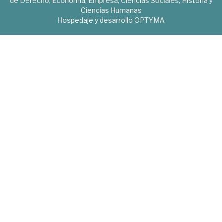
de Derecho, Economía, Empresa, Ciencias Sociales, Historia y
Ciencias Humanas
Hospedaje y desarrollo
OPTYMA