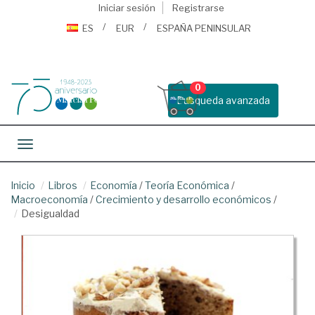
Iniciar sesión
Registrarse
ES
EUR
ESPAÑA PENINSULAR
0
Busqueda avanzada
Toggle navigation
Inicio
Libros
Economía
/
Teoría Económica
/
Macroeconomía
/
Crecimiento y desarrollo económicos
/
Desigualdad