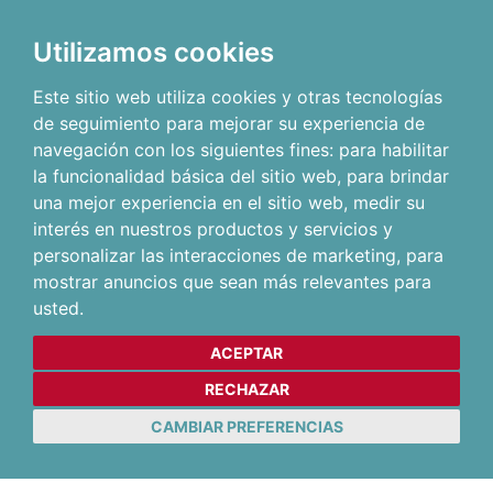
Utilizamos cookies
Este sitio web utiliza cookies y otras tecnologías
de seguimiento para mejorar su experiencia de
navegación con los siguientes fines:
para habilitar
la funcionalidad básica del sitio web
,
para brindar
una mejor experiencia en el sitio web
,
medir su
interés en nuestros productos y servicios y
personalizar las interacciones de marketing
,
para
mostrar anuncios que sean más relevantes para
usted
.
ACEPTAR
RECHAZAR
CAMBIAR PREFERENCIAS