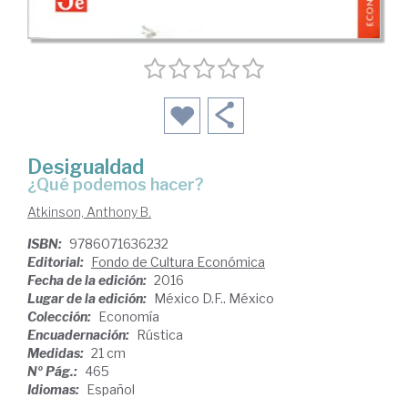
Desigualdad
¿qué podemos hacer?
Atkinson, Anthony B.
ISBN:
9786071636232
Editorial:
Fondo de Cultura Económica
Fecha de la edición:
2016
Lugar de la edición:
México D.F.. México
Colección:
Economía
Encuadernación:
Rústica
Medidas:
21 cm
Nº Pág.:
465
Idiomas:
Español