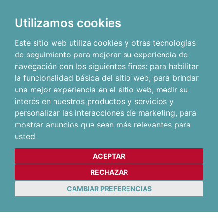
Utilizamos cookies
Este sitio web utiliza cookies y otras tecnologías
de seguimiento para mejorar su experiencia de
navegación con los siguientes fines:
para habilitar
la funcionalidad básica del sitio web
,
para brindar
una mejor experiencia en el sitio web
,
medir su
interés en nuestros productos y servicios y
personalizar las interacciones de marketing
,
para
mostrar anuncios que sean más relevantes para
usted
.
ACEPTAR
RECHAZAR
CAMBIAR PREFERENCIAS