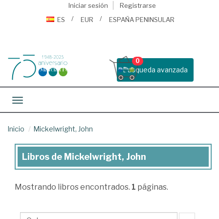
Iniciar sesión
Registrarse
ES
EUR
ESPAÑA PENINSULAR
0
Busqueda avanzada
Toggle navigation
Inicio
Mickelwright, John
Libros de Mickelwright, John
Libros
de
Mostrando
libros encontrados.
1
páginas.
Mickelwright,
John