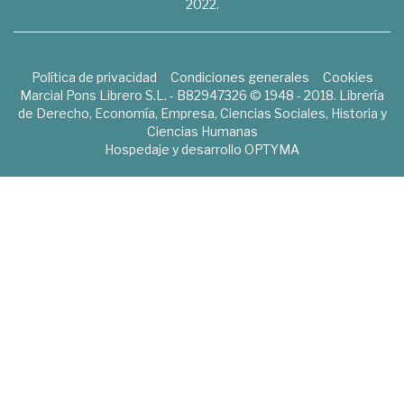
2022.
Política de privacidad
Condiciones generales
Cookies
Marcial Pons Librero S.L. - B82947326 © 1948 - 2018. Librería
de Derecho, Economía, Empresa, Ciencias Sociales, Historia y
Ciencias Humanas
Hospedaje y desarrollo
OPTYMA