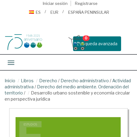
Iniciar sesión
Registrarse
ES
EUR
ESPAÑA PENINSULAR
0
Busqueda avanzada
Toggle navigation
Inicio
Libros
Derecho
/
Derecho administrativo
/
Actividad
administrativa
/
Derecho del medio ambiente. Ordenación del
territorio
/
Desarrollo urbano sostenible y economía circular
en perspectiva jurídica