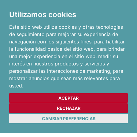
Utilizamos cookies
Este sitio web utiliza cookies y otras tecnologías
de seguimiento para mejorar su experiencia de
navegación con los siguientes fines:
para habilitar
la funcionalidad básica del sitio web
,
para brindar
una mejor experiencia en el sitio web
,
medir su
interés en nuestros productos y servicios y
personalizar las interacciones de marketing
,
para
mostrar anuncios que sean más relevantes para
usted
.
ACEPTAR
RECHAZAR
CAMBIAR PREFERENCIAS