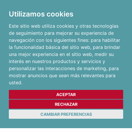
Utilizamos cookies
Este sitio web utiliza cookies y otras tecnologías
de seguimiento para mejorar su experiencia de
navegación con los siguientes fines:
para habilitar
la funcionalidad básica del sitio web
,
para brindar
una mejor experiencia en el sitio web
,
medir su
interés en nuestros productos y servicios y
personalizar las interacciones de marketing
,
para
mostrar anuncios que sean más relevantes para
usted
.
ACEPTAR
RECHAZAR
CAMBIAR PREFERENCIAS