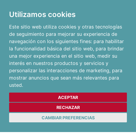
Utilizamos cookies
Este sitio web utiliza cookies y otras tecnologías
de seguimiento para mejorar su experiencia de
navegación con los siguientes fines:
para habilitar
la funcionalidad básica del sitio web
,
para brindar
una mejor experiencia en el sitio web
,
medir su
interés en nuestros productos y servicios y
personalizar las interacciones de marketing
,
para
mostrar anuncios que sean más relevantes para
usted
.
ACEPTAR
RECHAZAR
CAMBIAR PREFERENCIAS