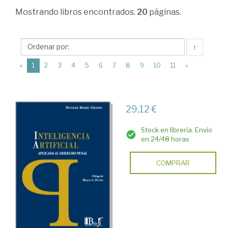
Derecho
Mostrando
libros encontrados.
20
páginas.
penal
>
↑
Parte
(current)
«
1
2
3
4
5
6
7
8
9
10
11
»
general
>
Conceptos
29,12 €
básicos
Stock en librería. Envío
y
en 24/48 horas
generales
COMPRAR