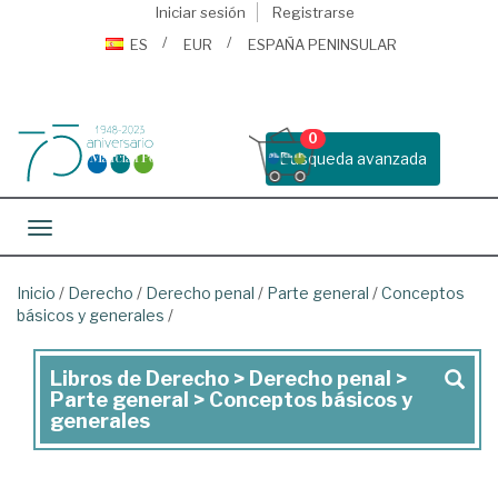
Iniciar sesión
Registrarse
ES
EUR
ESPAÑA PENINSULAR
0
Busqueda avanzada
Toggle navigation
Inicio
/
Derecho
/
Derecho penal
/
Parte general
/
Conceptos
básicos y generales
/
Libros de Derecho > Derecho penal >
Libros
Parte general > Conceptos básicos y
de
generales
Derecho
>