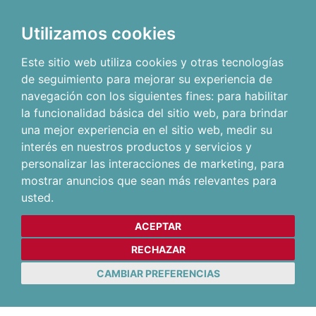
Utilizamos cookies
Este sitio web utiliza cookies y otras tecnologías
de seguimiento para mejorar su experiencia de
navegación con los siguientes fines:
para habilitar
la funcionalidad básica del sitio web
,
para brindar
una mejor experiencia en el sitio web
,
medir su
interés en nuestros productos y servicios y
personalizar las interacciones de marketing
,
para
mostrar anuncios que sean más relevantes para
usted
.
ACEPTAR
RECHAZAR
CAMBIAR PREFERENCIAS