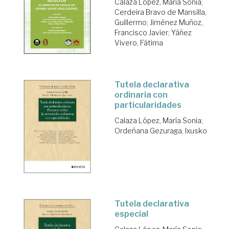
Calaza López, María Sonia
;
Cerdeira Bravo de Mansilla,
Guillermo
;
Jiménez Muñoz,
Francisco Javier
;
Yáñez
Vivero, Fátima
Tutela declarativa
ordinaria con
particularidades
Calaza López, María Sonia
;
Ordeñana Gezuraga, Ixusko
Tutela declarativa
especial