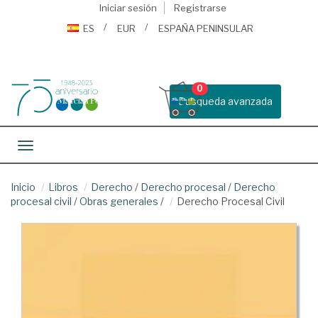
Iniciar sesión
Registrarse
ES
EUR
ESPAÑA PENINSULAR
0
Busqueda avanzada
Toggle navigation
Inicio
Libros
Derecho
/
Derecho procesal
/
Derecho
procesal civil
/
Obras generales
/
Derecho Procesal Civil