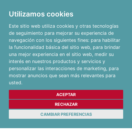
Utilizamos cookies
Este sitio web utiliza cookies y otras tecnologías
de seguimiento para mejorar su experiencia de
navegación con los siguientes fines:
para habilitar
la funcionalidad básica del sitio web
,
para brindar
una mejor experiencia en el sitio web
,
medir su
interés en nuestros productos y servicios y
personalizar las interacciones de marketing
,
para
mostrar anuncios que sean más relevantes para
usted
.
ACEPTAR
RECHAZAR
CAMBIAR PREFERENCIAS