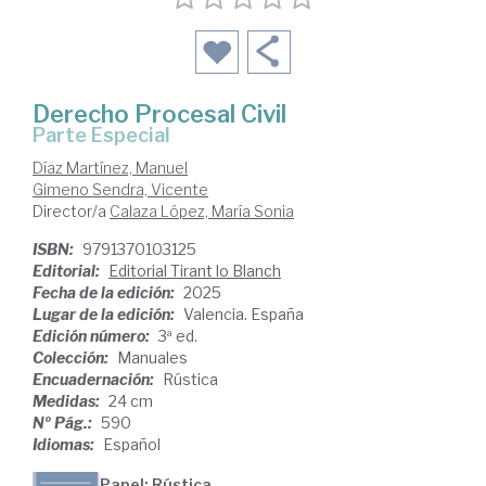
Derecho Procesal Civil
Parte Especial
Díaz Martínez, Manuel
Gimeno Sendra, Vicente
Director/a
Calaza López, María Sonia
ISBN:
9791370103125
Editorial:
Editorial Tirant lo Blanch
Fecha de la edición:
2025
Lugar de la edición:
Valencia. España
Edición número:
3ª ed.
Colección:
Manuales
Encuadernación:
Rústica
Medidas:
24 cm
Nº Pág.:
590
Idiomas:
Español
Papel: Rústica