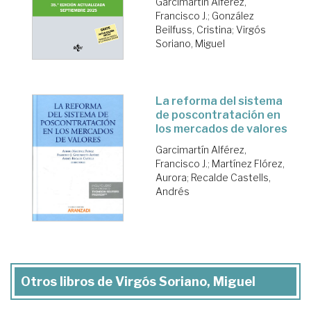
Garcimartín Alférez,
Francisco J.
;
González
Beilfuss, Cristina
;
Virgós
Soriano, Miguel
La reforma del sistema
de poscontratación en
los mercados de valores
Garcimartín Alférez,
Francisco J.
;
Martínez Flórez,
Aurora
;
Recalde Castells,
Andrés
Otros libros de Virgós Soriano, Miguel