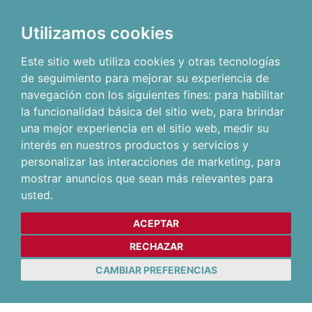
Utilizamos cookies
Este sitio web utiliza cookies y otras tecnologías
de seguimiento para mejorar su experiencia de
navegación con los siguientes fines:
para habilitar
la funcionalidad básica del sitio web
,
para brindar
una mejor experiencia en el sitio web
,
medir su
interés en nuestros productos y servicios y
personalizar las interacciones de marketing
,
para
mostrar anuncios que sean más relevantes para
usted
.
ACEPTAR
RECHAZAR
CAMBIAR PREFERENCIAS