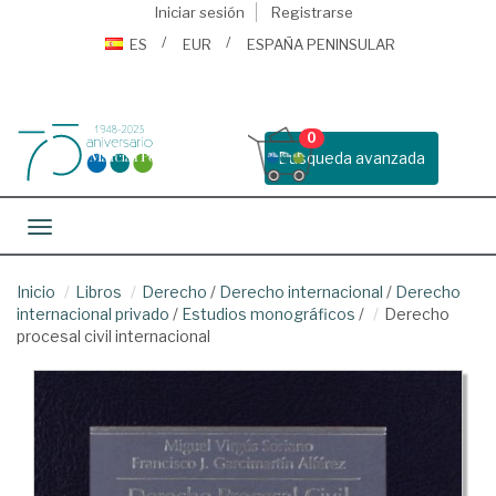
Iniciar sesión
Registrarse
ES
EUR
ESPAÑA PENINSULAR
0
Busqueda avanzada
Toggle navigation
Inicio
Libros
Derecho
/
Derecho internacional
/
Derecho
internacional privado
/
Estudios monográficos
/
Derecho
procesal civil internacional