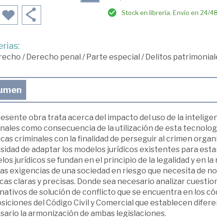
Stock en librería. Envío en 24/4
rias:
recho
/
Derecho penal
/
Parte especial
/
Delitos patrimonia
umen
esente obra trata acerca del impacto del uso de la inteligen
inales como consecuencia de la utilización de esta tecnolo
icas criminales con la finalidad de perseguir al crimen orga
idad de adaptar los modelos jurídicos existentes para estar
os jurídicos se fundan en el principio de la legalidad y en l
as exigencias de una sociedad en riesgo que necesita de n
icas claras y precisas. Donde sea necesario analizar cuest
nativos de solución de conflicto que se encuentra en los c
siciones del Código Civil y Comercial que establecen difere
sario la armonización de ambas legislaciones.