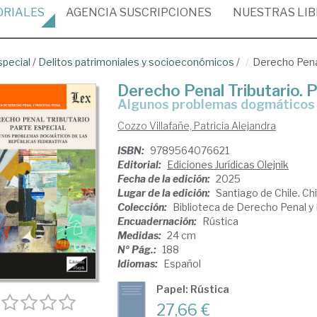
ORIALES
AGENCIA
SUSCRIPCIONES
NUESTRAS
LI
special
/
Delitos patrimoniales y socioeconómicos
/
Derecho Penal
Derecho Penal Tributario. 
Algunos problemas dogmáticos 
Cozzo Villafañe, Patricia Alejandra
ISBN:
9789564076621
Editorial:
Ediciones Jurídicas Olejnik
Fecha de la edición:
2025
Lugar de la edición:
Santiago de Chile. Chi
Colección:
Biblioteca de Derecho Penal y
Encuadernación:
Rústica
Medidas:
24 cm
Nº Pág.:
188
Idiomas:
Español
Papel: Rústica
27,66 €