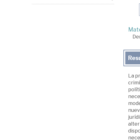
Mate
De
Res
La pr
crim
polít
neces
model
nuev
juríd
alter
dispo
nece