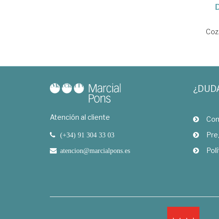
Cozz
¿DUD
Atención al cliente
Com
Pre
(+34) 91 304 33 03
Polí
atencion@marcialpons.es