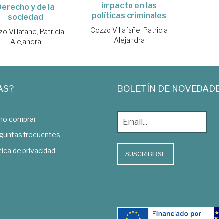
impacto en las
Derecho y de la
políticas criminales
sociedad
Cozzo Villafañe, Patricia
o Villafañe, Patricia
Alejandra
Alejandra
AS?
BOLETÍN DE NOVEDAD
o comprar
guntas frecuentes
tica de privacidad
SUSCRIBIRSE