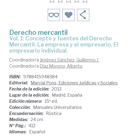
Derecho mercantil
Vol. 1: Concepto y fuentes del Derecho
Mercantil. La empresa y el empresario. El
empresario individual.
Coordinador/a
Jiménez Sánchez, Guillermo J.
Coordinador/a
Díaz Moreno, Alberto
ISBN:
9788415948384
Editorial:
Marcial Pons, Ediciones Jurídicas y Sociales
Fecha de la edición:
2013
Lugar de la edición:
Madrid. España
Edición número:
15ª ed.
Colección:
Manuales Universitarios
Encuadernación:
Rústica
Medidas:
24 cm
Nº Pág.:
412
Idiomas:
Español