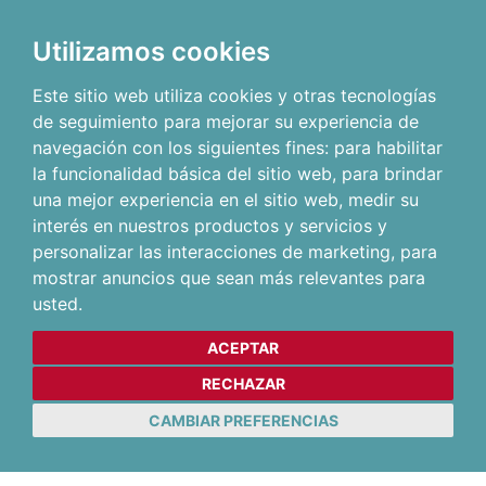
Utilizamos cookies
Este sitio web utiliza cookies y otras tecnologías
de seguimiento para mejorar su experiencia de
navegación con los siguientes fines:
para habilitar
la funcionalidad básica del sitio web
,
para brindar
una mejor experiencia en el sitio web
,
medir su
interés en nuestros productos y servicios y
personalizar las interacciones de marketing
,
para
mostrar anuncios que sean más relevantes para
usted
.
ACEPTAR
RECHAZAR
CAMBIAR PREFERENCIAS