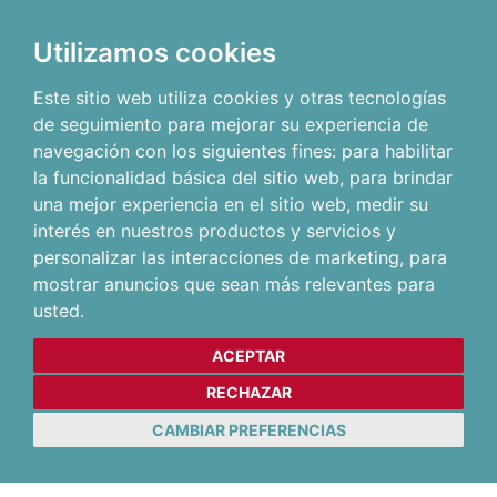
Utilizamos cookies
Este sitio web utiliza cookies y otras tecnologías
de seguimiento para mejorar su experiencia de
navegación con los siguientes fines:
para habilitar
la funcionalidad básica del sitio web
,
para brindar
una mejor experiencia en el sitio web
,
medir su
interés en nuestros productos y servicios y
personalizar las interacciones de marketing
,
para
mostrar anuncios que sean más relevantes para
usted
.
ACEPTAR
RECHAZAR
CAMBIAR PREFERENCIAS