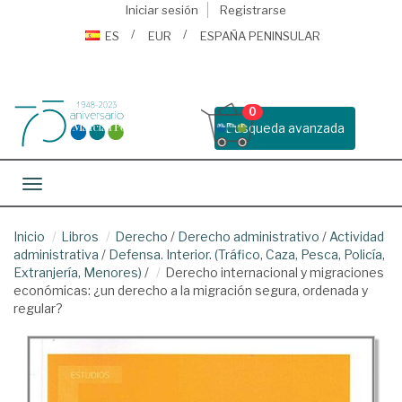
Iniciar sesión
Registrarse
ES
EUR
ESPAÑA PENINSULAR
0
Busqueda avanzada
Toggle navigation
Inicio
Libros
Derecho
/
Derecho administrativo
/
Actividad
administrativa
/
Defensa. Interior. (Tráfico, Caza, Pesca, Policía,
Extranjería, Menores)
/
Derecho internacional y migraciones
económicas: ¿un derecho a la migración segura, ordenada y
regular?