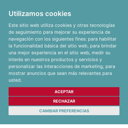
Utilizamos cookies
Este sitio web utiliza cookies y otras tecnologías
de seguimiento para mejorar su experiencia de
navegación con los siguientes fines:
para habilitar
la funcionalidad básica del sitio web
,
para brindar
una mejor experiencia en el sitio web
,
medir su
interés en nuestros productos y servicios y
personalizar las interacciones de marketing
,
para
mostrar anuncios que sean más relevantes para
usted
.
ACEPTAR
RECHAZAR
CAMBIAR PREFERENCIAS