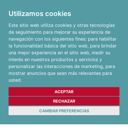
Utilizamos cookies
Este sitio web utiliza cookies y otras tecnologías
de seguimiento para mejorar su experiencia de
navegación con los siguientes fines:
para habilitar
la funcionalidad básica del sitio web
,
para brindar
una mejor experiencia en el sitio web
,
medir su
interés en nuestros productos y servicios y
personalizar las interacciones de marketing
,
para
mostrar anuncios que sean más relevantes para
usted
.
ACEPTAR
RECHAZAR
CAMBIAR PREFERENCIAS