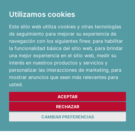
Utilizamos cookies
Este sitio web utiliza cookies y otras tecnologías
de seguimiento para mejorar su experiencia de
navegación con los siguientes fines:
para habilitar
la funcionalidad básica del sitio web
,
para brindar
una mejor experiencia en el sitio web
,
medir su
interés en nuestros productos y servicios y
personalizar las interacciones de marketing
,
para
mostrar anuncios que sean más relevantes para
usted
.
ACEPTAR
RECHAZAR
CAMBIAR PREFERENCIAS