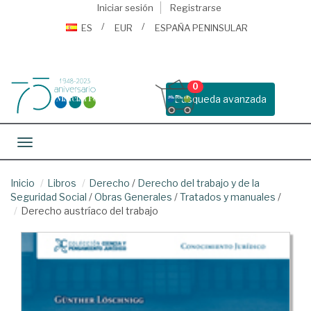
Iniciar sesión
Registrarse
ES
EUR
ESPAÑA PENINSULAR
0
Busqueda avanzada
Toggle navigation
Inicio
Libros
Derecho
/
Derecho del trabajo y de la
Seguridad Social
/
Obras Generales
/
Tratados y manuales
/
Derecho austríaco del trabajo