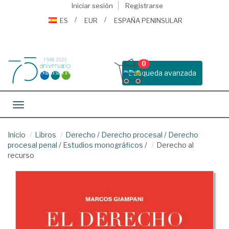
Iniciar sesión
Registrarse
ES
EUR
ESPAÑA PENINSULAR
0
Busqueda avanzada
Toggle navigation
Inicio
Libros
Derecho
/
Derecho procesal
/
Derecho
procesal penal
/
Estudios monográficos
/
Derecho al
recurso