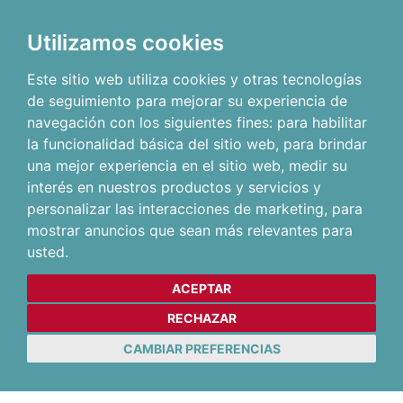
Utilizamos cookies
Este sitio web utiliza cookies y otras tecnologías
de seguimiento para mejorar su experiencia de
navegación con los siguientes fines:
para habilitar
la funcionalidad básica del sitio web
,
para brindar
una mejor experiencia en el sitio web
,
medir su
interés en nuestros productos y servicios y
personalizar las interacciones de marketing
,
para
mostrar anuncios que sean más relevantes para
usted
.
ACEPTAR
RECHAZAR
CAMBIAR PREFERENCIAS