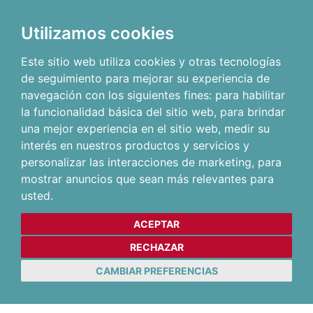
Utilizamos cookies
Este sitio web utiliza cookies y otras tecnologías
de seguimiento para mejorar su experiencia de
navegación con los siguientes fines:
para habilitar
la funcionalidad básica del sitio web
,
para brindar
una mejor experiencia en el sitio web
,
medir su
interés en nuestros productos y servicios y
personalizar las interacciones de marketing
,
para
mostrar anuncios que sean más relevantes para
usted
.
ACEPTAR
RECHAZAR
CAMBIAR PREFERENCIAS